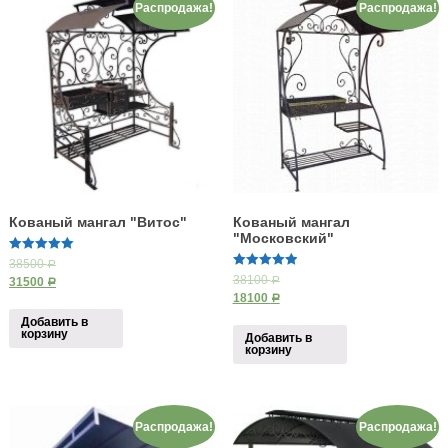
Распродажа!
Распродажа!
Кованый мангал "Витос"
Кованый мангал
"Московский"
5.00
38500
Р
из 5
5.00
38100
31500
Р
Р
из 5
18100
Р
Добавить в
корзину
Добавить в
корзину
Распродажа!
Распродажа!