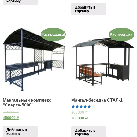
корзину
Добавить в
корзину
Распродажа!
Распродажа!
Мангальный комплекс
Мангал-беседка СТАЛ-1
"Спарта-5000"
5.00
649200
205000
Р
Р
из 5
450000
180000
Р
Р
Добавить в
Добавить в
корзину
корзину