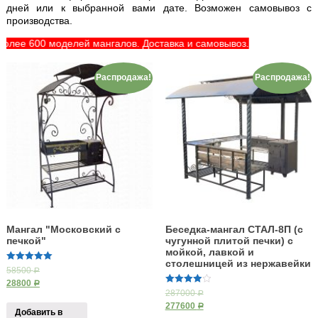
дней или к выбранной вами дате. Возможен самовывоз с
производства.
600 моделей мангалов. Доставка и самовывоз.
Распродажа!
Распродажа!
Мангал "Московский с
Беседка-мангал СТАЛ-8П (с
печкой"
чугунной плитой печки) с
мойкой, лавкой и
столешницей из нержавейки
5.00
58500
Р
из 5
28800
Р
4.00
287000
Р
из 5
277600
Р
Добавить в