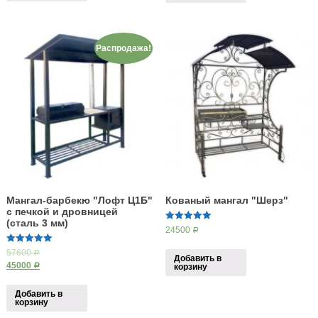
Распродажа!
Мангал-барбекю "Лофт Ц1Б"
Кованый мангал "Шерз"
с печкой и дровницей
(сталь 3 мм)
5.00
24500
Р
из 5
5.00
57600
Р
Добавить в
из 5
45000
корзину
Р
Добавить в
корзину