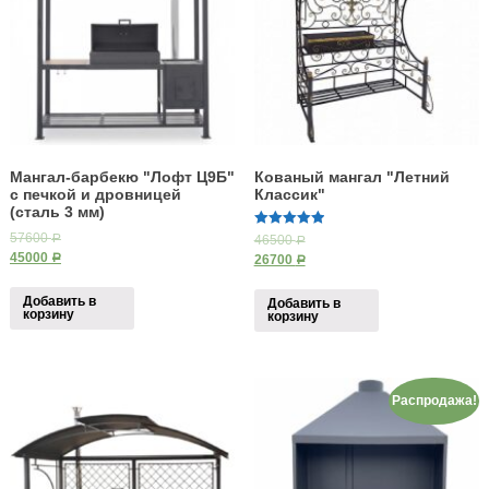
Мангал-барбекю "Лофт Ц9Б"
Кованый мангал "Летний
с печкой и дровницей
Классик"
(сталь 3 мм)
5.00
57600
46500
Р
Р
из 5
45000
26700
Р
Р
Добавить в
Добавить в
корзину
корзину
Распродажа!