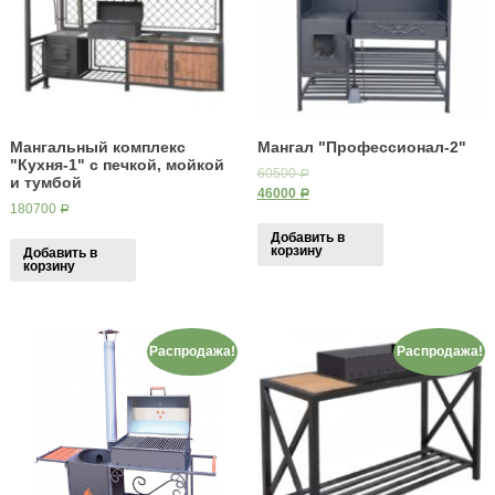
Мангальный комплекс
Мангал "Профессионал-2"
"Кухня-1" с печкой, мойкой
60500
Р
и тумбой
46000
Р
180700
Р
Добавить в
корзину
Добавить в
корзину
Распродажа!
Распродажа!